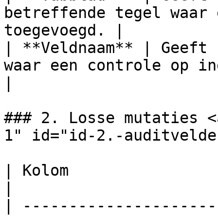
betreffende tegel waar 
toegevoegd. |

| **Veldnaam** | Geeft 
waar een controle op ingesteld is.  
|

### 2. Losse mutaties <
1" id="id-2.-auditvelde
| Kolom                     | Omschrijving                    
|

| ---------------------