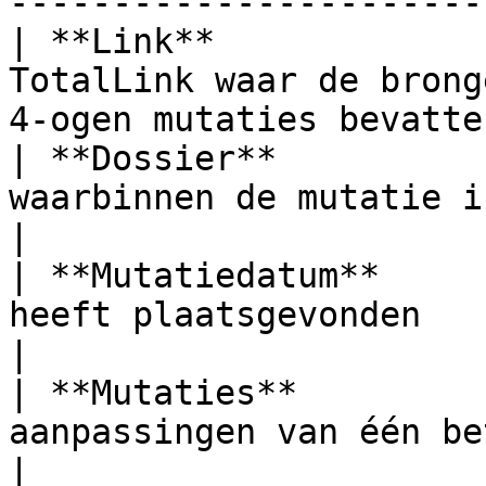
------------------------
| **Link**             
TotalLink waar de brong
4-ogen mutaties bevatten
| **Dossier**          
waarbinnen de mutatie is geweest.                         
|

| **Mutatiedatum**     
heeft plaatsgevonden                                                       
|

| **Mutaties**         
aanpassingen van één betreffende medewerk
|
