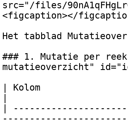
src="/files/90nA1qFHgLr
<figcaption></figcaptio
Het tabblad Mutatieover
### 1. Mutatie per reek
mutatieoverzicht" id="i
| Kolom                     | Omschrijving                           
|

| ---------------------
-----------------------