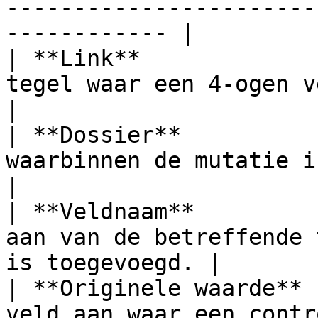
-----------------------
------------ |

| **Link**             
tegel waar een 4-ogen veld is toege
|

| **Dossier**          
waarbinnen de mutatie is geweest.                
|

| **Veldnaam**         
aan van de betreffende 
is toegevoegd. |

| **Originele waarde** 
veld aan waar een controle op ing