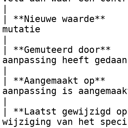
|

| **Nieuwe waarde**    
mutatie                                                         
|

| **Gemuteerd door**   
aanpassing heeft gedaan                                             
|

| **Aangemaakt op**    
aanpassing is aangemaakt                                        
|

| **Laatst gewijzigd op
wijziging van het specifieke veld