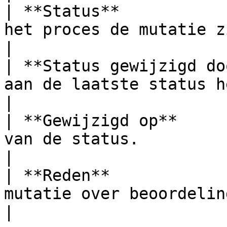
| **Status**           
het proces de mutatie zich bevindt.                
|

| **Status gewijzigd do
aan de laatste status heeft aangepast          
|

| **Gewijzigd op**     
van de status.                                                              
|

| **Reden**            
mutatie over beoordeling                                                      
|
