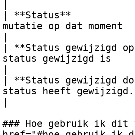
|

| **Status**           
mutatie op dat moment                                                
|

| **Status gewijzigd op
status gewijzigd is                                                
|

| **Status gewijzigd do
status heeft gewijzigd.                                             
|

### Hoe gebruik ik dit 
href="#hoe-gebruik-ik-d