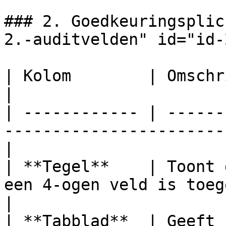
### 2. Goedkeuringsplic
2.-auditvelden" id="id-
| Kolom        | Omschrijving                                                  
|

| ------------ | ------
-----------------------
|

| **Tegel**    | Toont 
een 4-ogen veld is toegevoegd           
|

| **Tabblad**  | Geeft 