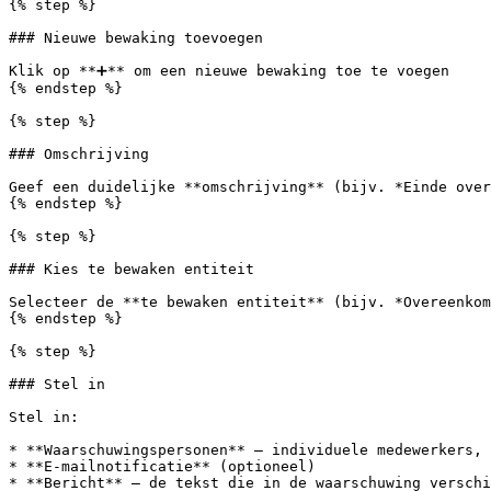
{% step %}

### Nieuwe bewaking toevoegen

Klik op **➕** om een nieuwe bewaking toe te voegen

{% endstep %}

{% step %}

### Omschrijving

Geef een duidelijke **omschrijving** (bijv. *Einde over
{% endstep %}

{% step %}

### Kies te bewaken entiteit

Selecteer de **te bewaken entiteit** (bijv. *Overeenkom
{% endstep %}

{% step %}

### Stel in

Stel in:

* **Waarschuwingspersonen** — individuele medewerkers, 
* **E-mailnotificatie** (optioneel)

* **Bericht** — de tekst die in de waarschuwing verschi