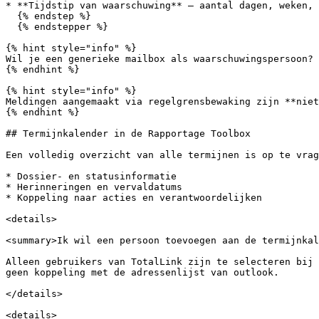
* **Tijdstip van waarschuwing** — aantal dagen, weken, 
  {% endstep %}

  {% endstepper %}

{% hint style="info" %}

Wil je een generieke mailbox als waarschuwingspersoon? 
{% endhint %}

{% hint style="info" %}

Meldingen aangemaakt via regelgrensbewaking zijn **niet
{% endhint %}

## Termijnkalender in de Rapportage Toolbox

Een volledig overzicht van alle termijnen is op te vrag
* Dossier- en statusinformatie

* Herinneringen en vervaldatums

* Koppeling naar acties en verantwoordelijken

<details>

<summary>Ik wil een persoon toevoegen aan de termijnkal
Alleen gebruikers van TotalLink zijn te selecteren bij 
geen koppeling met de adressenlijst van outlook.

</details>

<details>
