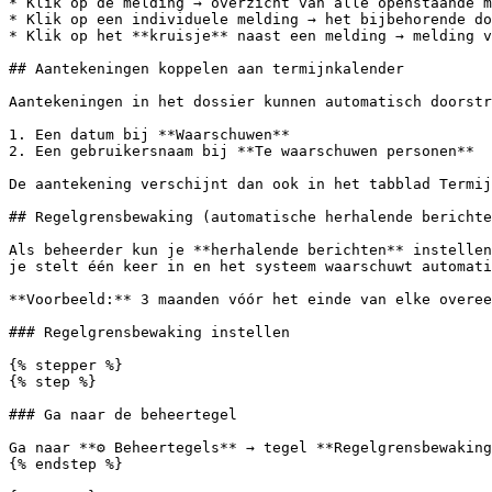
* Klik op de melding → overzicht van alle openstaande m
* Klik op een individuele melding → het bijbehorende do
* Klik op het **kruisje** naast een melding → melding v
## Aantekeningen koppelen aan termijnkalender

Aantekeningen in het dossier kunnen automatisch doorstr
1. Een datum bij **Waarschuwen**

2. Een gebruikersnaam bij **Te waarschuwen personen**

De aantekening verschijnt dan ook in het tabblad Termij
## Regelgrensbewaking (automatische herhalende berichte
Als beheerder kun je **herhalende berichten** instellen
je stelt één keer in en het systeem waarschuwt automati
**Voorbeeld:** 3 maanden vóór het einde van elke overee
### Regelgrensbewaking instellen

{% stepper %}

{% step %}

### Ga naar de beheertegel

Ga naar **⚙️ Beheertegels** → tegel **Regelgrensbewaking
{% endstep %}
