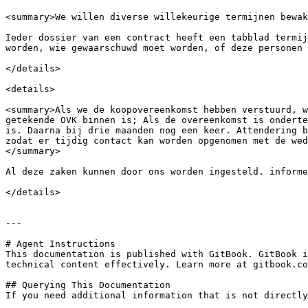
<summary>We willen diverse willekeurige termijnen bewak
Ieder dossier van een contract heeft een tabblad termij
worden, wie gewaarschuwd moet worden, of deze personen 
</details>

<details>

<summary>Als we de koopovereenkomst hebben verstuurd, w
getekende OVK binnen is; Als de overeenkomst is onderte
is. Daarna bij drie maanden nog een keer. Attendering b
zodat er tijdig contact kan worden opgenomen met de wed
</summary>

Al deze zaken kunnen door ons worden ingesteld. informe
</details>

---

# Agent Instructions

This documentation is published with GitBook. GitBook i
technical content effectively. Learn more at gitbook.co
## Querying This Documentation

If you need additional information that is not directly