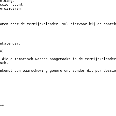
eldingen

ssier opent

erwijderen

omen naar de termijnkalender. Vul hiervoor bij de aantek
nkalender.

n)

 die automatisch worden aangemaakt in de termijnkalender
sch.

nkomst een waarschuwing genereren, zonder dit per dossie
**
