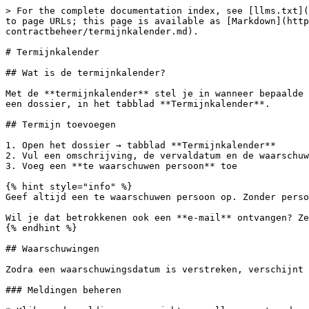
> For the complete documentation index, see [llms.txt](
to page URLs; this page is available as [Markdown](http
contractbeheer/termijnkalender.md).

# Termijnkalender

## Wat is de termijnkalender?

Met de **termijnkalender** stel je in wanneer bepaalde 
een dossier, in het tabblad **Termijnkalender**.

## Termijn toevoegen

1. Open het dossier → tabblad **Termijnkalender**

2. Vul een omschrijving, de vervaldatum en de waarschuw
3. Voeg een **te waarschuwen persoon** toe

{% hint style="info" %}

Geef altijd een te waarschuwen persoon op. Zonder perso
Wil je dat betrokkenen ook een **e-mail** ontvangen? Ze
{% endhint %}

## Waarschuwingen

Zodra een waarschuwingsdatum is verstreken, verschijnt 
### Meldingen beheren
