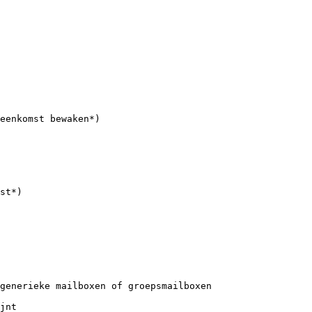
eenkomst bewaken*)

st*)

generieke mailboxen of groepsmailboxen

jnt
