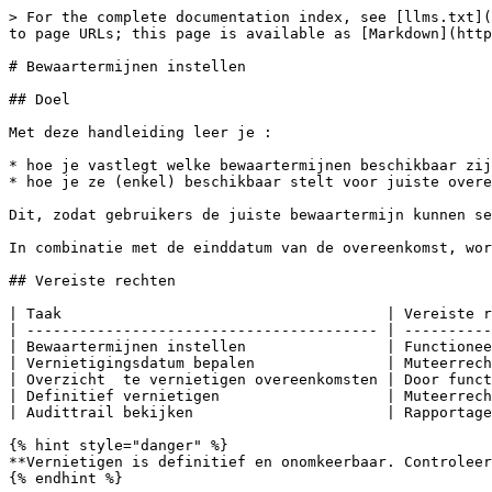
> For the complete documentation index, see [llms.txt](
to page URLs; this page is available as [Markdown](http
# Bewaartermijnen instellen

## Doel

Met deze handleiding leer je :

* hoe je vastlegt welke bewaartermijnen beschikbaar zij
* hoe je ze (enkel) beschikbaar stelt voor juiste overe
Dit, zodat gebruikers de juiste bewaartermijn kunnen se
In combinatie met de einddatum van de overeenkomst, wor
## Vereiste rechten

| Taak                                     | Vereiste r
| ---------------------------------------- | ----------
| Bewaartermijnen instellen                | Functionee
| Vernietigingsdatum bepalen               | Muteerrech
| Overzicht  te vernietigen overeenkomsten | Door funct
| Definitief vernietigen                   | Muteerrech
| Audittrail bekijken                      | Rapportage
{% hint style="danger" %}

**Vernietigen is definitief en onomkeerbaar. Controleer
{% endhint %}
