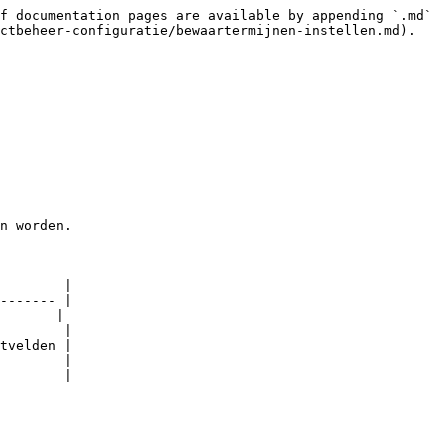
f documentation pages are available by appending `.md` 
ctbeheer-configuratie/bewaartermijnen-instellen.md).

n worden.

        |

------- |

       |

        |

tvelden |

        |

        |
