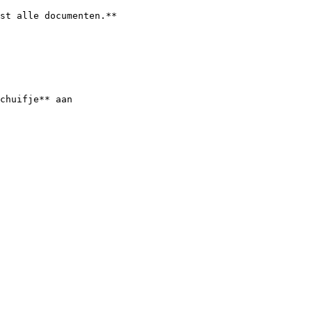
st alle documenten.**

chuifje** aan
