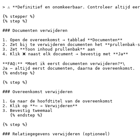
> ⚠️ **Definitief en onomkeerbaar. Controleer altijd eer
{% stepper %}

{% step %}

### Documenten verwijderen

1. Open de overeenkomst → tabblad **Documenten**

2. Zet bij te verwijderen documenten het **prullenbak-s
3. Zet **Toon inhoud prullenbak** aan

4. Klik ❌ naast elk document → bevestig met **Ja**

**FAQ:** *Moet ik eerst documenten verwijderen?*\

Ja — altijd eerst documenten, daarna de overeenkomst.

{% endstep %}

{% step %}

### Overeenkomst verwijderen

1. Ga naar de hoofdtitel van de overeenkomst

2. Klik op **⋯ → Verwijderen**

3. Bevestig tweemaal

   {% endstep %}

{% step %}

### Relatiegegevens verwijderen (optioneel)
