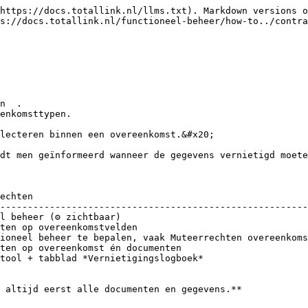
https://docs.totallink.nl/llms.txt). Markdown versions o
s://docs.totallink.nl/functioneel-beheer/how-to../contra
n  .

enkomsttypen.

lecteren binnen een overeenkomst.&#x20;

dt men geïnformeerd wanneer de gegevens vernietigd moete
echten                                                  
--------------------------------------------------------
l beheer (⚙️ zichtbaar)                                  
ten op overeenkomstvelden                               
ioneel beheer te bepalen, vaak Muteerrechten overeenkoms
ten op overeenkomst én documenten                       
tool + tabblad *Vernietigingslogboek*                   
 altijd eerst alle documenten en gegevens.**
