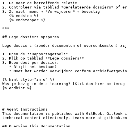
1. Ga naar de betreffende relatie

2. Controleer via tabblad *Gerelateerde dossiers* of er
3. Zo niet: menu → *Verwijderen* → bevestig

   {% endstep %}

   {% endstepper %}

***

## Lege dossiers opsporen

Lege dossiers (zonder documenten of overeenkomsten) zij
1. Open de **Rapportagetool**

2. Klik op tabblad **Lege dossiers**

3. Beoordeel per dossier:

   * Blijft het bestaan?

   * Moet het worden verwijderd conform archiefwetgeving?

{% hint style="info" %}

Was je bezig in de e-learning? [Klik dan hier om terug 
{% endhint %}

---

# Agent Instructions

This documentation is published with GitBook. GitBook i
technical content effectively. Learn more at gitbook.co
## Querying This Documentation
