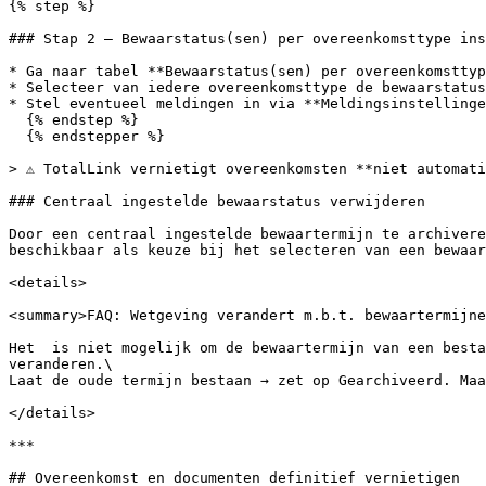
{% step %}

### Stap 2 — Bewaarstatus(sen) per overeenkomsttype ins
* Ga naar tabel **Bewaarstatus(sen) per overeenkomsttyp
* Selecteer van iedere overeenkomsttype de bewaarstatus
* Stel eventueel meldingen in via **Meldingsinstellinge
  {% endstep %}

  {% endstepper %}

> ⚠️ TotalLink vernietigt overeenkomsten **niet automati
### Centraal ingestelde bewaarstatus verwijderen

Door een centraal ingestelde bewaartermijn te archivere
beschikbaar als keuze bij het selecteren van een bewaar
<details>

<summary>FAQ: Wetgeving verandert m.b.t. bewaartermijne
Het  is niet mogelijk om de bewaartermijn van een besta
veranderen.\

Laat de oude termijn bestaan → zet op Gearchiveerd. Maa
</details>

***

## Overeenkomst en documenten definitief vernietigen
