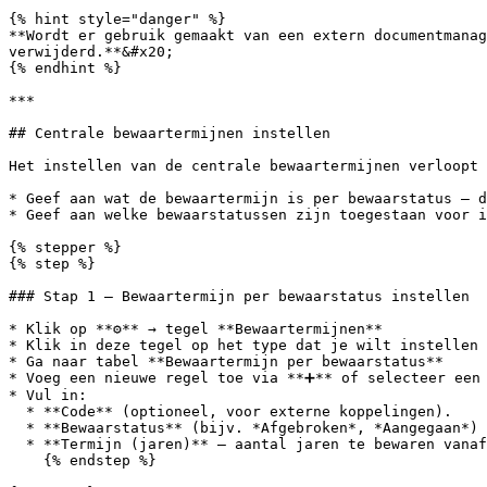
{% hint style="danger" %}

**Wordt er gebruik gemaakt van een extern documentmanag
verwijderd.**&#x20;

{% endhint %}

***

## Centrale bewaartermijnen instellen

Het instellen van de centrale bewaartermijnen verloopt 
* Geef aan wat de bewaartermijn is per bewaarstatus — d
* Geef aan welke bewaarstatussen zijn toegestaan voor i
{% stepper %}

{% step %}

### Stap 1 — Bewaartermijn per bewaarstatus instellen

* Klik op **⚙️** → tegel **Bewaartermijnen**

* Klik in deze tegel op het type dat je wilt instellen 
* Ga naar tabel **Bewaartermijn per bewaarstatus**

* Voeg een nieuwe regel toe via **➕** of selecteer een 
* Vul in:

  * **Code** (optioneel, voor externe koppelingen).

  * **Bewaarstatus** (bijv. *Afgebroken*, *Aangegaan*)

  * **Termijn (jaren)** — aantal jaren te bewaren vanaf de einddatum

    {% endstep %}
