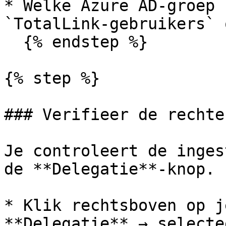
* Welke Azure AD-groep 
`TotalLink-gebruikers` 
  {% endstep %}

{% step %}

### Verifieer de rechte
Je controleert de inges
de **Delegatie**-knop.

* Klik rechtsboven op j
**Delegatie** → selecte