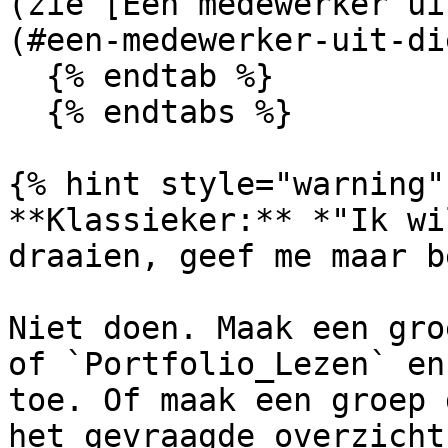
(zie [Een medewerker ui
(#een-medewerker-uit-di
  {% endtab %}

  {% endtabs %}

{% hint style="warning" 
**Klassieker:** *"Ik wi
draaien, geef me maar b
Niet doen. Maak een gro
of `Portfolio_Lezen` en
toe. Of maak een groep 
het gevraagde overzicht.