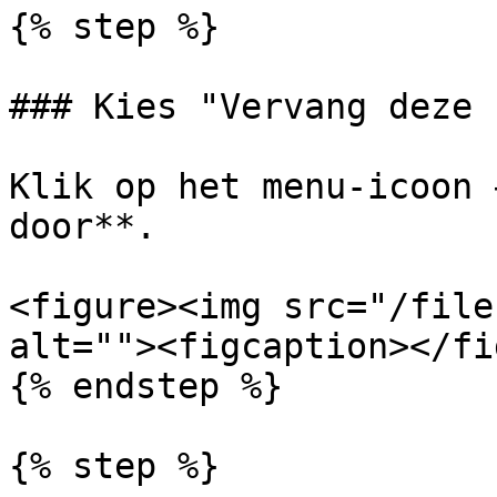
{% step %}

### Kies "Vervang deze 
Klik op het menu-icoon 
door**.

<figure><img src="/file
alt=""><figcaption></fi
{% endstep %}

{% step %}
