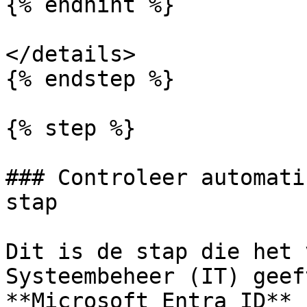
{% endhint %}

</details>

{% endstep %}

{% step %}

### Controleer automati
stap

Dit is de stap die het 
Systeembeheer (IT) geef
**Microsoft Entra ID** 