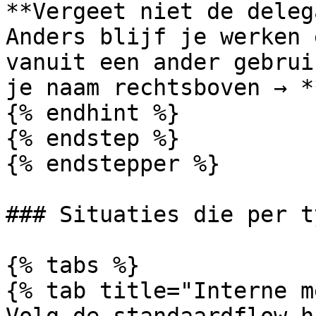
**Vergeet niet de deleg
Anders blijf je werken 
vanuit een ander gebrui
je naam rechtsboven → *
{% endhint %}

{% endstep %}

{% endstepper %}

### Situaties die per t
{% tabs %}

{% tab title="Interne m