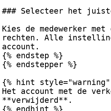
### Selecteer het juist
Kies de medewerker met 
rechten. Alle instellin
account.

{% endstep %}

{% endstepper %}

{% hint style="warning" 
Het account met de verk
**verwijderd**.

{% endhint %}
