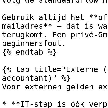
Volg de standaardflow h
Gebruik altijd het **of
mailadres** — dat is wa
terugkomt. Een privé-Gm
beginnersfout.

{% endtab %}

{% tab title="Externe (
accountant)" %}

Voor externen gelden ex
* **IT-stap is óók verp