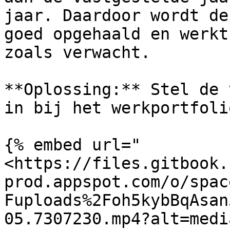
jaar. Daardoor wordt de
goed opgehaald en werkt
zoals verwacht.

**Oplossing:** Stel de 
in bij het werkportfolio
{% embed url="
<https://files.gitbook.
prod.appspot.com/o/spac
Fuploads%2Foh5kybBqAsan
05.7307230.mp4?alt=medi