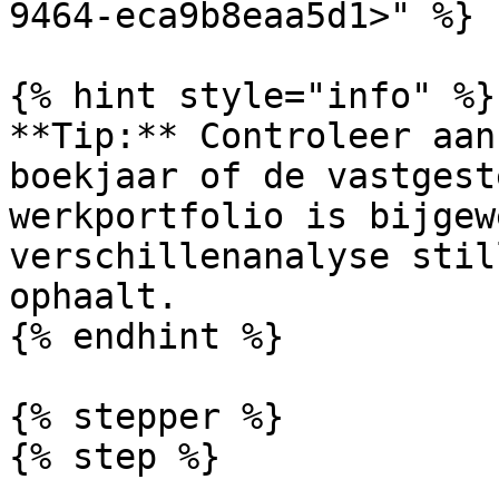
9464-eca9b8eaa5d1>" %}

{% hint style="info" %}

**Tip:** Controleer aan
boekjaar of de vastgest
werkportfolio is bijgew
verschillenanalyse stil
ophaalt.

{% endhint %}

{% stepper %}

{% step %}
