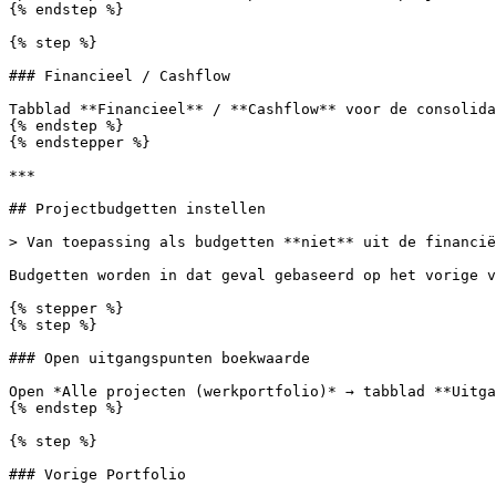
{% endstep %}

{% step %}

### Financieel / Cashflow

Tabblad **Financieel** / **Cashflow** voor de consolida
{% endstep %}

{% endstepper %}

***

## Projectbudgetten instellen

> Van toepassing als budgetten **niet** uit de financië
Budgetten worden in dat geval gebaseerd op het vorige v
{% stepper %}

{% step %}

### Open uitgangspunten boekwaarde

Open *Alle projecten (werkportfolio)* → tabblad **Uitga
{% endstep %}

{% step %}

### Vorige Portfolio
