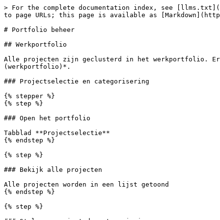
> For the complete documentation index, see [llms.txt](
to page URLs; this page is available as [Markdown](http
# Portfolio beheer

## Werkportfolio

Alle projecten zijn geclusterd in het werkportfolio. Er
(werkportfolio)*.

### Projectselectie en categorisering

{% stepper %}

{% step %}

### Open het portfolio

Tabblad **Projectselectie**

{% endstep %}

{% step %}

### Bekijk alle projecten

Alle projecten worden in een lijst getoond

{% endstep %}

{% step %}
