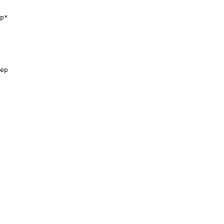
p*

ep
