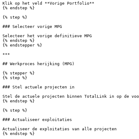
Klik op het veld **Vorige Portfolio**

{% endstep %}

{% step %}

### Selecteer vorige MPG

Selecteer het vorige definitieve MPG

{% endstep %}

{% endstepper %}

***

## Werkproces herijking (MPG)

{% stepper %}

{% step %}

### Stel actuele projecten in

Stel de actuele projecten binnen TotalLink in op de voo
{% endstep %}

{% step %}

### Actualiseer exploitaties

Actualiseer de exploitaties van alle projecten

{% endstep %}
