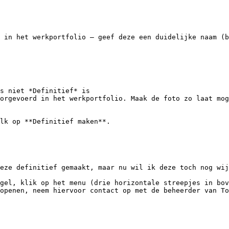
 in het werkportfolio — geef deze een duidelijke naam (b
s niet *Definitief* is

oorgevoerd in het werkportfolio. Maak de foto zo laat mog
lk op **Definitief maken**.

eze definitief gemaakt, maar nu wil ik deze toch nog wij
gel, klik op het menu (drie horizontale streepjes in bov
openen, neem hiervoor contact op met de beheerder van To