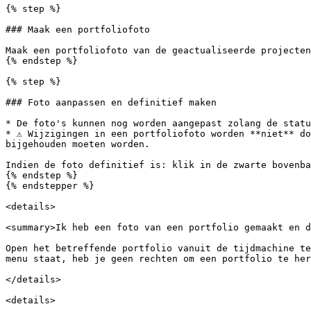
{% step %}

### Maak een portfoliofoto

Maak een portfoliofoto van de geactualiseerde projecten
{% endstep %}

{% step %}

### Foto aanpassen en definitief maken

* De foto's kunnen nog worden aangepast zolang de statu
* ⚠️ Wijzigingen in een portfoliofoto worden **niet** d
bijgehouden moeten worden.

Indien de foto definitief is: klik in de zwarte bovenba
{% endstep %}

{% endstepper %}

<details>

<summary>Ik heb een foto van een portfolio gemaakt en d
Open het betreffende portfolio vanuit de tijdmachine te
menu staat, heb je geen rechten om een portfolio te her
</details>

<details>
