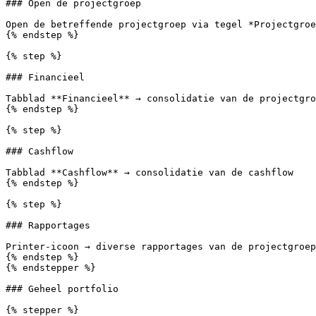
### Open de projectgroep

Open de betreffende projectgroep via tegel *Projectgroe
{% endstep %}

{% step %}

### Financieel

Tabblad **Financieel** → consolidatie van de projectgro
{% endstep %}

{% step %}

### Cashflow

Tabblad **Cashflow** → consolidatie van de cashflow

{% endstep %}

{% step %}

### Rapportages

Printer-icoon → diverse rapportages van de projectgroep

{% endstep %}

{% endstepper %}

### Geheel portfolio

{% stepper %}
