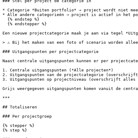
### Stel per project de categorie in

* Categorie *Buiten portfolio* → project wordt niet mee
* Alle andere categorieën → project is actief in het po
  {% endstep %}

  {% endstepper %}

Een nieuwe projectcategorie maak je aan via tegel *Uitg
> ⚠️ Bij het maken van een foto of scenario worden alle
### Uitgangspunten per projectcategorie

Naast centrale uitgangspunten kunnen er per projectcate
1. Centrale uitgangspunten (*Alle projecten*)

2. Uitgangspunten van de projectcategorie (overschrijft
3. Uitgangspunten op projectniveau (overschrijft alles 
Grijs weergegeven uitgangspunten komen vanuit de centra
***

## Totaliseren

### Per projectgroep

{% stepper %}

{% step %}
