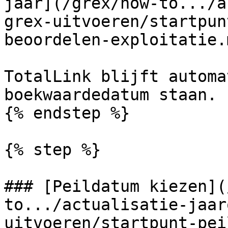
jaar](/grex/how-to.../a
grex-uitvoeren/startpun
beoordelen-exploitatie.m
TotalLink blijft automa
boekwaardedatum staan.

{% endstep %}

{% step %}

### [Peildatum kiezen](
to.../actualisatie-jaar
uitvoeren/startpunt-pei