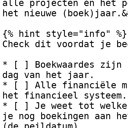
alle projecten én het p
het nieuwe (boek)jaar.&
{% hint style="info" %}

Check dit voordat je beg
* [ ] Boekwaardes zijn 
dag van het jaar.

* [ ] Alle financiële m
het financieel systeem.

* [ ] Je weet tot welke
je nog boekingen aan he
(de peildatum)
